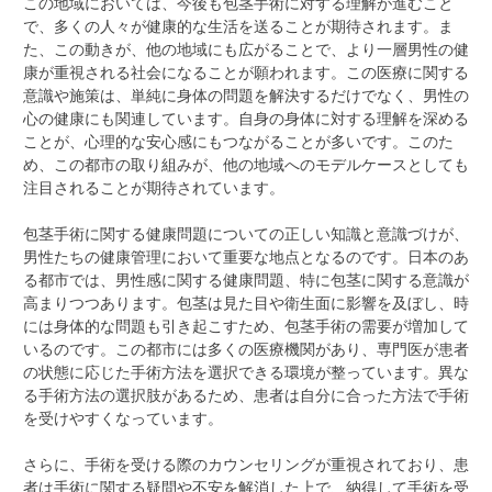
この地域においては、今後も包茎手術に対する理解が進むこと
で、多くの人々が健康的な生活を送ることが期待されます。ま
た、この動きが、他の地域にも広がることで、より一層男性の健
康が重視される社会になることが願われます。この医療に関する
意識や施策は、単純に身体の問題を解決するだけでなく、男性の
心の健康にも関連しています。自身の身体に対する理解を深める
ことが、心理的な安心感にもつながることが多いです。このた
め、この都市の取り組みが、他の地域へのモデルケースとしても
注目されることが期待されています。
包茎手術に関する健康問題についての正しい知識と意識づけが、
男性たちの健康管理において重要な地点となるのです。日本のあ
る都市では、男性感に関する健康問題、特に包茎に関する意識が
高まりつつあります。包茎は見た目や衛生面に影響を及ぼし、時
には身体的な問題も引き起こすため、包茎手術の需要が増加して
いるのです。この都市には多くの医療機関があり、専門医が患者
の状態に応じた手術方法を選択できる環境が整っています。異な
る手術方法の選択肢があるため、患者は自分に合った方法で手術
を受けやすくなっています。
さらに、手術を受ける際のカウンセリングが重視されており、患
者は手術に関する疑問や不安を解消した上で、納得して手術を受