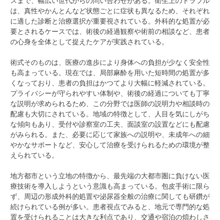
スまで、幅広い世代からの問い合わせがある。衛生上のトラブル
は、真性やかんとんなど状態ごとに症状も異なるため、それぞれ
に適した診断と治療選択が重要視されている。外科的な処置が必
要とされるケースでは、術後の経過観察や術前の相談など、患者
の心身を全体として捉えたケアが実践されている。
術式そのものは、医療の進歩により身体への負担が少なく安全性
も高まっている。現在では、局部麻酔を用いた短時間の処置が多
くなっており、患者の負担はかつてより大幅に軽減されている。
プライバシーが守られやすい体制や、術後の経過についても丁寧
な説明が求められるため、この分野では医師の説明力や相談時の
配慮も大切にされている。地域の特徴として、人目を気にしがち
な傾向もあり、受付や診察室の工夫、面談室の設置などにも配慮
がみられる。また、必要に応じて家族への説明や、未成年への細
やかなサポートなど、安心して治療を受けられるための環境が整
えられている。
地方都市という立地の特徴から、最先端の大都市圏に負けない医
療技術を導入しようという意識も高まっている。包皮手術に限ら
ず、周辺の形成外科的処置や泌尿器全般の治療に関しても研鑽が
続けられている例が多い。患者視点でみると、地元で専門的な処
置を受けられることは大きな利点であり、交通や宿泊の煩わしさ