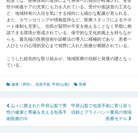
処置では、医療技術の進歩により身体への負担が軽減され、安全
性や術後ケアの充実にも力を入れている。受付や面談室の工夫な
ど、地域特有の人目を気にする傾向にも細かな配慮が見られる。
また、カウンセリングや情報提供など、医療スタッフによるサポ
ート体制も充実し、住民が疑問や不安を抱えることなく早期に相
談できる環境が形成されている。保守的な文化的風土を持ちなが
らも、最先端の医療技術や診断法の導入に積極的であり、患者一
人ひとりの心理的安心まで視野に入れた医療が展開されている。
こうした総合的な取り組みが、地域医療の信頼と発展の礎となっ
ている。
健康（男性）
,
包茎手術
,
甲府(山梨)
医療
投
山々に囲まれた甲府山梨で男
甲府山梨で包茎手術に寄り添う
性の健康と尊厳を支える包茎手
信頼とプライバシー重視の地域
稿
術医療の今
医療モデル
ナ
ビ