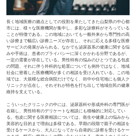
長く地域医療の拠点としての役割を果たしてきた山梨県の中心都
市には、様々な医療機関が集中し、多彩な診療科がそろっている
ことが特徴である。
この地域においても一般外来から専門性の高
い診療まで幅広い診療ニーズが存在し、それに応える多様な医療
サービスの発展がみられる。なかでも泌尿器系の健康に関する悩
みや手術は、患者のプライバシーに深くかかわる分野であるが、
一定の需要が存在している。男性特有の悩みのひとつである包皮
の問題、それに伴う外科的な処置についても例外ではなく、地域
社会に密着した医療機関が多くの相談を受け入れている。この地
域では、大規模な総合病院だけでなく、街中や住宅地にも個人ク
リニックが点在し、それぞれが特色を打ち出して地域住民の健康
維持を支えている。
こういったクリニックの中には、泌尿器科や形成外科の専門医が
在籍し、男性特有のデリケートな相談にも積極的に対応してい
る。包皮に関する医療相談については、衛生や健康上の悩みから
美容的な目的まで理由は多様である。早期の段階で親子の相談を
受けるケースから、大人になってから自発的に診察を受けるケー