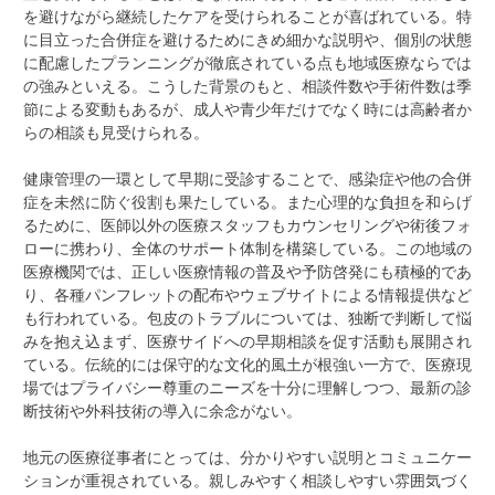
を避けながら継続したケアを受けられることが喜ばれている。特
に目立った合併症を避けるためにきめ細かな説明や、個別の状態
に配慮したプランニングが徹底されている点も地域医療ならでは
の強みといえる。こうした背景のもと、相談件数や手術件数は季
節による変動もあるが、成人や青少年だけでなく時には高齢者か
らの相談も見受けられる。
健康管理の一環として早期に受診することで、感染症や他の合併
症を未然に防ぐ役割も果たしている。また心理的な負担を和らげ
るために、医師以外の医療スタッフもカウンセリングや術後フォ
ローに携わり、全体のサポート体制を構築している。この地域の
医療機関では、正しい医療情報の普及や予防啓発にも積極的であ
り、各種パンフレットの配布やウェブサイトによる情報提供など
も行われている。包皮のトラブルについては、独断で判断して悩
みを抱え込まず、医療サイドへの早期相談を促す活動も展開され
ている。伝統的には保守的な文化的風土が根強い一方で、医療現
場ではプライバシー尊重のニーズを十分に理解しつつ、最新の診
断技術や外科技術の導入に余念がない。
地元の医療従事者にとっては、分かりやすい説明とコミュニケー
ションが重視されている。親しみやすく相談しやすい雰囲気づく