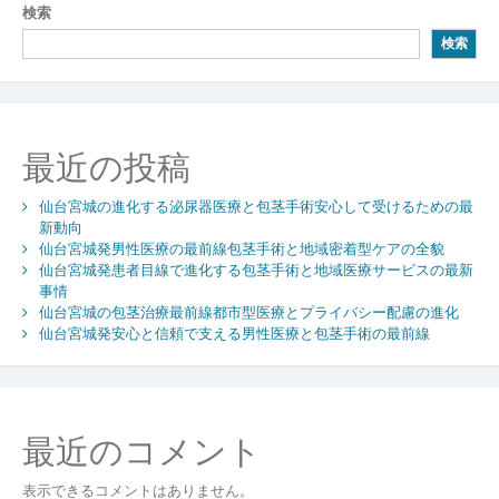
検索
ゲ
検索
ー
シ
ョ
最近の投稿
ン
仙台宮城の進化する泌尿器医療と包茎手術安心して受けるための最
新動向
仙台宮城発男性医療の最前線包茎手術と地域密着型ケアの全貌
仙台宮城発患者目線で進化する包茎手術と地域医療サービスの最新
事情
仙台宮城の包茎治療最前線都市型医療とプライバシー配慮の進化
仙台宮城発安心と信頼で支える男性医療と包茎手術の最前線
最近のコメント
表示できるコメントはありません。