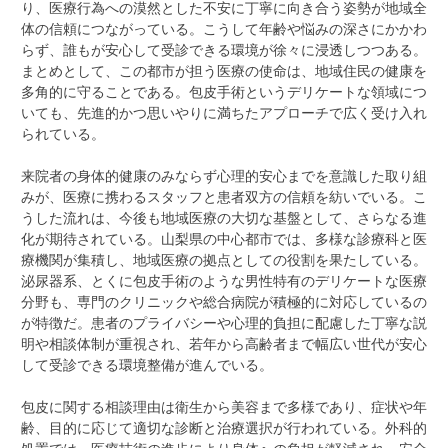
り、医療行為への漠然とした不安に丁寧に向き合う姿勢が地域全
体の信頼につながっている。こうして年齢や悩みの深さにかかわ
らず、誰もが安心して受診できる環境が徐々に浸透しつつある。
まとめとして、この都市が担う医療の使命は、地域住民の健康を
多角的に守ることである。包皮手術というデリケートな領域につ
いても、先進的かつ思いやりに満ちたアプローチで広く受け入れ
られている。
来院者の身体的健康のみならず心理的安心までを意識した取り組
みが、医療に携わるスタッフと患者双方の信頼を紡いでいる。こ
うした流れは、今後も地域医療の大切な基盤として、さらなる進
化が期待されている。山梨県の中心都市では、多様な診療科と医
療機関が集積し、地域医療の拠点としての役割を果たしている。
泌尿器系、とくに包皮手術のような男性特有のデリケートな医療
分野も、専門のクリニックや総合病院が積極的に対応しているの
が特徴だ。患者のプライバシーや心理的負担に配慮した丁寧な説
明や相談体制が重視され、若年から高齢者まで幅広い世代が安心
して受診できる環境整備が進んでいる。
包皮に関する相談理由は衛生から美容まで多様であり、症状や年
齢、目的に応じて適切な診断と治療選択が行われている。外科的