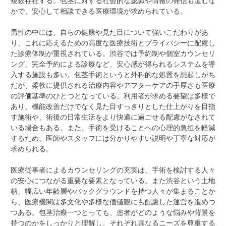
複数存在する。包茎に対する社会的な認識や情報の発信も進むな
かで、安心して相談できる医療環境が求められている。
男性の中には、自らの健康や見た目について強いこだわりがあ
り、これに応えるための高度な医療技術とプライバシーに配慮し
た診療体制が重視されている。渋谷では予約制や個室カウンセリ
ング、完全予約による診療など、安心感が得られるシステムを導
入する施設も多い。包茎手術というと外科的な処置を想起しがち
だが、柔軟に提供される治療内容やアフターケアの手厚さも医療
の評価基準のひとつとなっている。利用者が求める要望は多様で
あり、機能改善だけでなく見た目すっきりとした仕上がりを目指
す施術や、術後の日常生活をより快適に過ごせる配慮がなされて
いる場合もある。また、手術を受けることへの心理的負担を軽減
するため、医師やスタッフには分かりやすい説明や丁寧な対応が
求められる。
医療従事者によるカウンセリングの充実は、手術を検討する人々
の安心につながる重要な要素となっている。また渋谷という土地
柄、幅広い年齢層やバックグラウンドを持つ人々が集まることか
ら、医療機関は多文化や多様な価値観にも配慮した運営を進めつ
つある。包茎治療一つとっても、患者がどのような悩みや背景を
持つのかをしっかりと理解し、それぞれ異なるニーズを尊重する