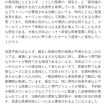
の発信地にとどまらず、こうした医療の「身近さ」と「最先端の
技術」の融合する点でも先進性を発揮している。包茎手術のよう
なプライバシーが重視される治療においても、時代とともに意識
改革が進み、オープンかつ安心して医療にアクセスできる土壌が
育ってきた。利用者が自分らしさや選択に自信を持てるよう、カ
ウンセリングやケア体制のさらなる拡充が進んでいることも大き
な変化である。今後も渋谷はいっそう多様な医療需要に対応しつ
つ、人々の暮らしや心に寄り添ったサービス提供へと進化してい
くだろう。
包茎手術のみならず、幅広い医療分野の発展が予測されるこのエ
リアは、健康にまつわるさまざまな悩みに対し、柔軟かつ専門的
なサポートが期待できる地域であるといえる。渋谷はファッショ
ンやカルチャーの発信地として知られる一方で、医療分野でも多
様なニーズに応える地域として注目されています。交通利便性の
高さから多くの人が訪れ、一般診療科から美容医療まで幅広い医
療機関が集積しています。最近では、特に男性の包茎手術などデ
リケートな医療ニーズに応じた専門クリニックが増加し、予約制
や個室カウンセリングなどプライバシーに配慮した診療体制が整
えられています。治療内容の柔軟な選択肢や、術後の生活の快適
さ、高度な医療技術といった点も重視されるようになりました。