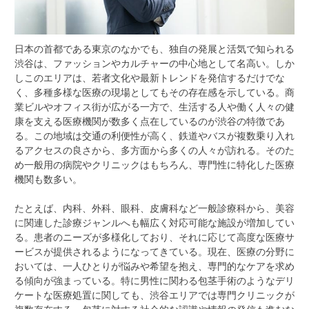
日本の首都である東京のなかでも、独自の発展と活気で知られる
渋谷は、ファッションやカルチャーの中心地として名高い。
しか
しこのエリアは、若者文化や最新トレンドを発信するだけでな
く、多種多様な医療の現場としてもその存在感を示している。商
業ビルやオフィス街が広がる一方で、生活する人や働く人々の健
康を支える医療機関が数多く点在しているのが渋谷の特徴であ
る。この地域は交通の利便性が高く、鉄道やバスが複数乗り入れ
るアクセスの良さから、多方面から多くの人々が訪れる。そのた
め一般用の病院やクリニックはもちろん、専門性に特化した医療
機関も数多い。
たとえば、内科、外科、眼科、皮膚科など一般診療科から、美容
に関連した診療ジャンルへも幅広く対応可能な施設が増加してい
る。患者のニーズが多様化しており、それに応じて高度な医療サ
ービスが提供されるようになってきている。現在、医療の分野に
おいては、一人ひとりが悩みや希望を抱え、専門的なケアを求め
る傾向が強まっている。特に男性に関わる包茎手術のようなデリ
ケートな医療処置に関しても、渋谷エリアでは専門クリニックが