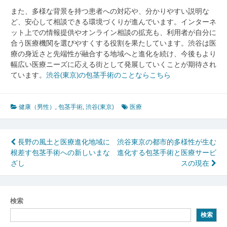
また、多様な背景を持つ患者への対応や、分かりやすい説明な
ど、安心して相談できる環境づくりが進んでいます。インターネ
ット上での情報提供やオンライン相談の拡充も、利用者が自分に
合う医療機関を選びやすくする役割を果たしています。渋谷は医
療の身近さと先端性が融合する地域へと進化を続け、今後もより
幅広い医療ニーズに応える街として発展していくことが期待され
ています。
渋谷(東京)の包茎手術のことならこちら
健康（男性）
,
包茎手術
,
渋谷(東京)
医療
投
長野の風土と医療進化地域に
渋谷東京の都市的多様性が生む
根差す包茎手術への新しいまな
進化する包茎手術と医療サービ
稿
ざし
スの現在
ナ
ビ
検索
ゲ
検索