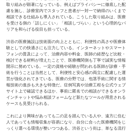
取り組みが顕著になっている。例えばプライバシーに徹底した配
慮を施し、診療室内でスタッフと患者が一対一で納得のいくまで
相談できる仕組みも導入されている。こうした取り組みは、医療
を受ける側の「話しにくい」「相談しづらい」という心理的なバ
リアを和らげる役目も担っている。
渋谷の医療施設は技術面の向上とともに、利便性の高さや医療体
験としての快適さにも注力している。インターネットやスマート
フォンの普及によって、治療内容や料金、医師の経歴など比較・
検討できる材料が増えたことで、医療機関側も丁寧で誠実な情報
開示に努めている。一定の資格や経験が問われる医師が診療・手
術を行うことは当然として、利便性と安心感の両立に配慮した運
営が強化されてきている。医療の分野では、包茎手術に関する情
報技術の進歩も大きな特徴だ。症例写真や治療工程を公式ウェブ
サイト上で確認できるほか、事前に匿名での相談ができるオンラ
インチャットや悩み相談フォームなど新たなツールが用意される
ケースも見受けられる。
これにより興味があっても二の足を踏んでいる人や、遠方に住む
人であっても情報収集が容易になり、自分に合った医療機関をじ
っくり選べる環境が整いつつある。渋谷という街は、単なる流行