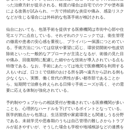
った治療方針が提示される。軽度の場合は自宅でのケアや塗布薬
による改善が試みられ、一方で持続的な炎症や痛み、感染リスク
などが生じる場合には外科的な包茎手術が検討される。
仙台においても、包茎手術を提供する医療機関は市街中心部や住
宅エリアに点在している。それぞれのクリニックでは、衛生管理
の徹底や患者の安心感を重視し、プライバシー保護につとめてい
る。手術方法については症状や要望に応じ、環状切開術や包皮切
除術といった一般的なアプローチが主流となるが、術後の見た目
や痛み、回復期間に配慮した細やかな技術が導入されている点も
特徴である。なお、手術にあたっては地元で医療機関を利用する
人もいれば、口コミで信頼のおける所を調べ遠方から訪れる例も
少なくない。実際、働く世代の男性が多い都市部であることか
ら、短期間で治療を終えられる日帰り手術ニーズが高く、その需
要に応える体制が強化されている。
予約制やウェブからの相談受付が整備されている医療機関が多い
ことも、心理的なハードルを下げているポイントとなっている。
医学的観点から包茎は、生活習慣や家庭環境とも関連しうる分野
である。未就学児や思春期のうちは自己管理の難しさからトラブ
ルが起きやすいが、そうした場合も学校や地域検診などの連携を