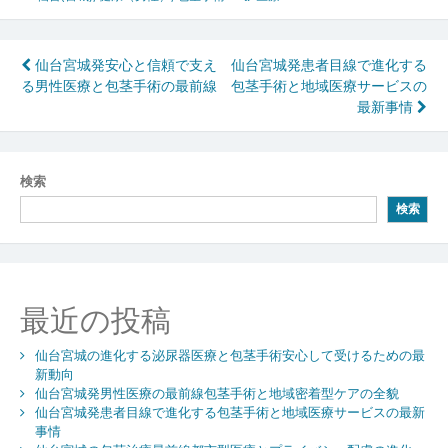
投
仙台宮城発安心と信頼で支え
仙台宮城発患者目線で進化する
る男性医療と包茎手術の最前線
包茎手術と地域医療サービスの
稿
最新事情
ナ
ビ
検索
ゲ
検索
ー
シ
ョ
最近の投稿
ン
仙台宮城の進化する泌尿器医療と包茎手術安心して受けるための最
新動向
仙台宮城発男性医療の最前線包茎手術と地域密着型ケアの全貌
仙台宮城発患者目線で進化する包茎手術と地域医療サービスの最新
事情