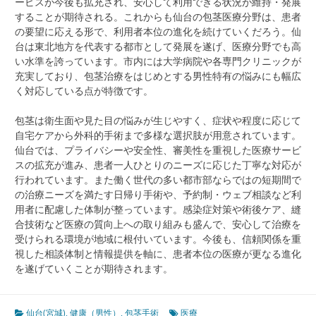
ービスが今後も拡充され、安心して利用できる状況が維持・発展
することが期待される。これからも仙台の包茎医療分野は、患者
の要望に応える形で、利用者本位の進化を続けていくだろう。仙
台は東北地方を代表する都市として発展を遂げ、医療分野でも高
い水準を誇っています。市内には大学病院や各専門クリニックが
充実しており、包茎治療をはじめとする男性特有の悩みにも幅広
く対応している点が特徴です。
包茎は衛生面や見た目の悩みが生じやすく、症状や程度に応じて
自宅ケアから外科的手術まで多様な選択肢が用意されています。
仙台では、プライバシーや安全性、審美性を重視した医療サービ
スの拡充が進み、患者一人ひとりのニーズに応じた丁寧な対応が
行われています。また働く世代の多い都市部ならではの短期間で
の治療ニーズを満たす日帰り手術や、予約制・ウェブ相談など利
用者に配慮した体制が整っています。感染症対策や術後ケア、縫
合技術など医療の質向上への取り組みも盛んで、安心して治療を
受けられる環境が地域に根付いています。今後も、信頼関係を重
視した相談体制と情報提供を軸に、患者本位の医療が更なる進化
を遂げていくことが期待されます。
仙台(宮城)
,
健康（男性）
,
包茎手術
医療