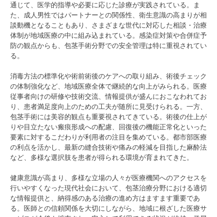
通じて、医学的指導や必要に応じた診療が実践されている。ま
た、成人男性ではパートナーとの関係性、衛生意識の高まりが相
談動機となることもあり、さまざまな世代に対応した相談・治療
体制が地域医療の中に組み込まれている。感染症対策や合併症予
防の観点からも、包茎手術分野での安全管理は特に重視されてい
る。
消毒方法の標準化や術前術後のケアへの取り組み、術後チェック
の体制強化など、地域医療全体で継続的な向上がみられる。医療
従事者向けの研修や技術交流、情報提供が盛んにおこなわれてお
り、患者満足度向上のための工夫が随所に見受けられる。一方、
包茎手術には美容的観点も重要視されてきている。術後の仕上が
りや目立たない瘢痕形成への配慮、回復後の機能正常化といった
要素に対するこだわりが利用者の注目を集めている。都市部医療
の利点を活かし、最新の縫合技術や痛みの軽減を目指した麻酔法
など、多様な選択肢を患者が得られる環境が育まれてきた。
健康意識が高まり、多様な立場の人々が医療機関へのアクセスを
行いやすくなった現代社会において、包茎治療分野における適切
な情報提供と、納得感のある治療の進め方はますます重要であ
る。医師との信頼関係を大切にしながら、地域に根ざした医療サ