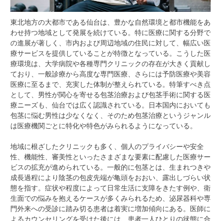
東北地方の大都市である仙台は、豊かな自然環境と都市機能をあ
わせ持つ地域として発展を続けている。
特に医療に関する分野で
の進展が著しく、市内および周辺地域の住民に対して、幅広い医
療サービスを提供していることが特徴となっている。こうした医
療環境は、大学病院や各種専門クリニックの存在が大きく貢献し
ており、一般診療から高度な専門医療、さらには予防医療や美容
医療に至るまで、充実した体制が整えられている。特筆すべき点
として、男性が関心を寄せる包茎治療および包茎手術に関する医
療ニーズも、仙台では広く認識されている。日本国内においても
包茎に悩む男性は少なくなく、そのため包茎治療というジャンル
は医療機関ごとに特化や特色がみられるようになっている。
地域に根ざしたクリニックも多く、個人のプライバシーや安全
性、機能性、審美性といったさまざまな要素に配慮した医療サー
ビスの拡充が進められている。一般的に包茎とは、生まれつきや
成長過程により陰茎の包皮先端が亀頭をおおい、露出しづらい状
態を指す。症状や程度によって日常生活に支障をきたす例や、衛
生面での悩みを抱えるケースが多くみられるため、泌尿器科や専
門外来への受診に踏み切る患者は着実に増加傾向にある。医師に
よるカウンセリングを受けた後には、患者一人ひとりの状態に合