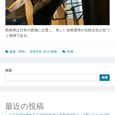
島根県は日本の西側に位置し、美しい自然環境や伝統文化が息づ
く地域である。
健康（男性）
,
包茎手術
,
松江(島根)
医療
検索
検索
最近の投稿
仙台宮城の進化する泌尿器医療と包茎手術安心して受けるための最