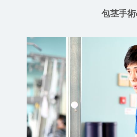
コ
ン
包茎手術
テ
ン
ツ
へ
ス
キ
ッ
プ