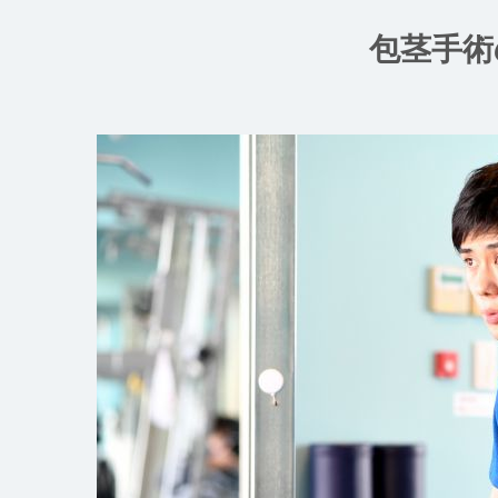
コ
ン
包茎手術
テ
ン
ツ
へ
ス
キ
ッ
プ