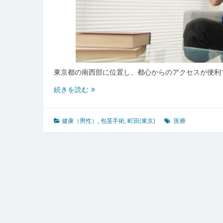
東京都の南西部に位置し、都心からのアクセスが便利
町
続きを読む
田
東
京
健康（男性）
,
包茎手術
,
町田(東京)
医療
発
男
性
の
悩
み
を
支
え