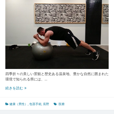
す
包
茎
手
術
へ
の
新
し
い
ま
な
ざ
し
四季折々の美しい景観と歴史ある温泉地、豊かな自然に囲まれた
環境で知られる県には、…
長
続きを読む
野
な
ら
健康（男性）
,
包茎手術
,
長野
医療
で