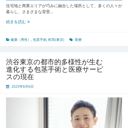
住宅地と商業エリアが巧みに融合した場所として、多くの人々が
暮らし、さまざまな背景…
町
続きを読む
田
東
京
健康（男性）
,
包茎手術
,
町田(東京)
医療
で
進
化
渋谷東京の都市的多様性が生む
す
進化する包茎手術と医療サービ
る
スの現在
安
心
2025年8月6日
の
医
療
拠
点
包
茎