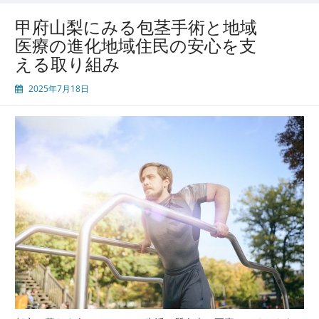
は
の
甲府山梨にみる包茎手術と地域
医
医療の進化地域住民の安心を支
療
える取り組み
と
暮
2025年7月18日
ら
し
男
性
に
寄
り
添
う
包
茎
手
術
と
地
域