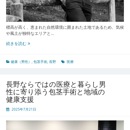
康
サ
ポ
ー
ト
標高が高く、恵まれた自然環境に囲まれた土地であるため、気候
ま
や風土が独特なエリアと…
で
長
続きを読む
野
の
風
健康（男性）
,
包茎手術
,
長野
医療
土
と
医
長野ならではの医療と暮らし男
療
性に寄り添う包茎手術と地域の
進
健康支援
化
地
2025年7月21日
域
に
根
差