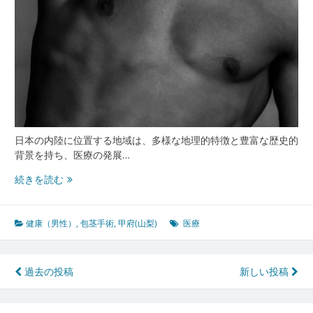
地
域
住
民
の
安
心
を
支
え
日本の内陸に位置する地域は、多様な地理的特徴と豊富な歴史的
る
背景を持ち、医療の発展…
取
甲
続きを読む
り
府
組
山
み
梨
健康（男性）
,
包茎手術
,
甲府(山梨)
医療
発
地
域
投
過去の投稿
新しい投稿
医
稿
療
の