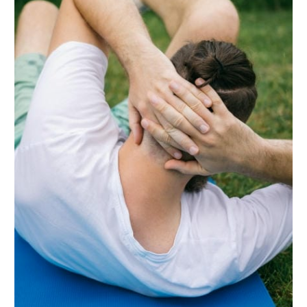
実
し
た
医
療
環
境
の
魅
力