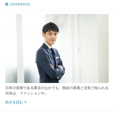
2025年8月3日
が
生
む
進
化
す
る
包
茎
手
術
と
医
療
サ
ー
日本の首都である東京のなかでも、独自の発展と活気で知られる
ビ
渋谷は、ファッションや…
ス
の
渋
続きを読む
現
谷
在
東