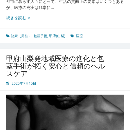
都市に暮らす人々にとって、生活の質向上の要素はいくつもある
の
が、医療の充実は非常に…
健
康
甲
続きを読む
支
府
援
山
梨
健康（男性）
,
包茎手術
,
甲府(山梨)
医療
に
み
る
甲府山梨発地域医療の進化と包
包
茎手術が拓く安心と信頼のヘル
茎
スケア
手
術
2025年7月15日
と
地
域
医
療
の
進
化