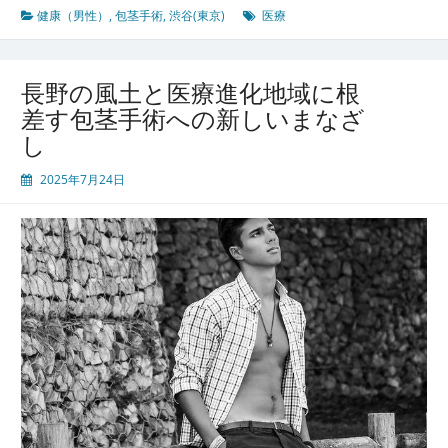
京
健康（男性）
,
包茎手術
,
渋谷(東京)
医療
で
進
化
長野の風土と医療進化地域に根
す
差す包茎手術への新しいまなざ
る
し
医
療
2025年7月24日
最
先
端
包
茎
手
術
か
ら
多
様
な
健