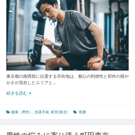
の
包
茎
手
術
と
地
域
医
療
の
現
東京都の南西部に位置する市街地は、都心の利便性と郊外の穏や
在
かさが混在したエリアと…
地
町
続きを読む
田
東
京
健康（男性）
,
包茎手術
,
町田(東京)
医療
で
進
化