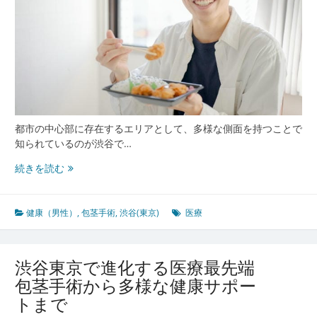
手
術
も
相
談
し
や
す
い
都市の中心部に存在するエリアとして、多様な側面を持つことで
地
知られているのが渋谷で…
域
づ
渋
続きを読む
く
谷
り
東
京
健康（男性）
,
包茎手術
,
渋谷(東京)
医療
の
都
市
渋谷東京で進化する医療最先端
的
包茎手術から多様な健康サポー
多
トまで
様
性