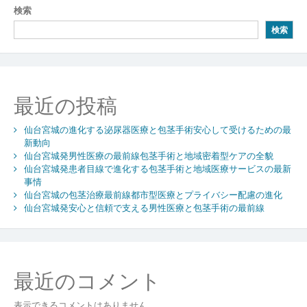
ナ
検索
進
ビ
化
検索
と
ゲ
包
ー
茎
手
シ
最近の投稿
術
が
ョ
拓
仙台宮城の進化する泌尿器医療と包茎手術安心して受けるための最
ン
く
新動向
仙台宮城発男性医療の最前線包茎手術と地域密着型ケアの全貌
安
仙台宮城発患者目線で進化する包茎手術と地域医療サービスの最新
心
事情
と
仙台宮城の包茎治療最前線都市型医療とプライバシー配慮の進化
信
仙台宮城発安心と信頼で支える男性医療と包茎手術の最前線
頼
の
ヘ
ル
ス
最近のコメント
ケ
ア
表示できるコメントはありません。