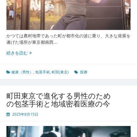
かつては農村地帯であった町が都市化の波に乗り、大きな発展を
遂げた場所が東京都南西…
町
続きを読む
田
東
京
健康（男性）
,
包茎手術
,
町田(東京)
医療
で
進
化
町田東京で進化する男性のため
す
の包茎手術と地域密着医療の今
る
安
2025年8月15日
心
と
信
頼