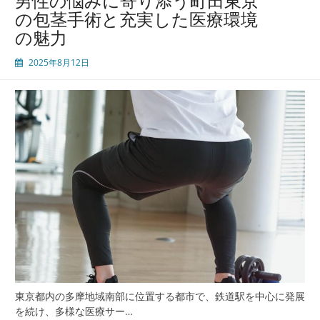
男性の悩みに寄り添う町田東京
す
の包茎手術と充実した医療環境
る
の魅力
男
性
2025年8月12日
の
た
め
の
包
茎
手
術
と
地
域
密
着
医
療
の
東京都内の多摩地域南部に位置する都市で、鉄道駅を中心に発展
今
を続け、多様な医療サー…