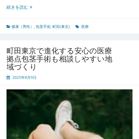
男
続きを読む
性
の
悩
健康（男性）
,
包茎手術
,
町田(東京)
医療
み
に
寄
町田東京で進化する安心の医療
り
拠点包茎手術も相談しやすい地
添
域づくり
う
町
2025年8月9日
田
東
京
の
包
茎
手
術
と
充