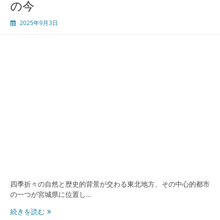
の今
男
性
2025年9月3日
医
療
包
茎
手
術
と
地
域
社
会
の
信
頼
と
安
四季折々の自然と歴史的背景が交わる東北地方、その中心的都市
心
の一つが宮城県に位置し…
の
医
仙
続きを読む