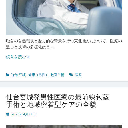
独自の自然環境と歴史的な背景を持つ東北地方において、医療の
進歩と技術の多様化は目…
仙
続きを読む
台
宮
城
仙台(宮城)
,
健康（男性）
,
包茎手術
医療
の
進
化
仙台宮城発男性医療の最前線包茎
す
手術と地域密着型ケアの全貌
る
泌
2025年9月21日
尿
器