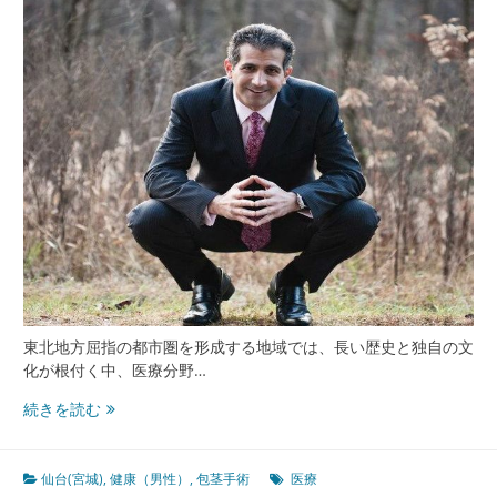
医
療
と
包
茎
手
術
安
心
し
て
受
け
る
た
東北地方屈指の都市圏を形成する地域では、長い歴史と独自の文
め
化が根付く中、医療分野…
の
最
仙
続きを読む
新
台
動
宮
向
城
仙台(宮城)
,
健康（男性）
,
包茎手術
医療