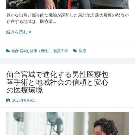
前
線
豊かな自然と都会的な機能が調和した東北地方最大規模の都市が
存在する地域は、医療環…
仙
続きを読む
台
宮
城
仙台(宮城)
,
健康（男性）
,
包茎手術
医療
で
築
か
仙台宮城で進化する男性医療包
れ
茎手術と地域社会の信頼と安心
る
の医療環境
安
心
2025年9月6日
と
信
頼
の
包
茎