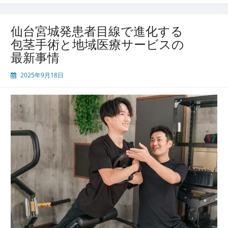
発
男
性
仙台宮城発患者目線で進化する
医
包茎手術と地域医療サービスの
療
最新事情
の
最
2025年9月18日
前
線
包
茎
手
術
と
地
域
密
着
型
ケ
ア
の