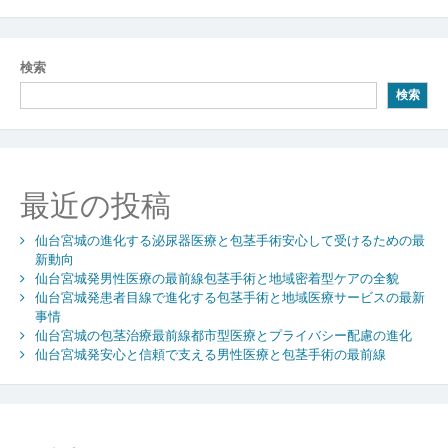
の
稿
悩
み
ナ
検索
を
ビ
支
検索
え
ゲ
る
ー
包
茎
シ
最近の投稿
手
術
ョ
と
仙台宮城の進化する泌尿器医療と包茎手術安心して受けるための最
ン
安
新動向
仙台宮城発男性医療の最前線包茎手術と地域密着型ケアの全貌
心
仙台宮城発患者目線で進化する包茎手術と地域医療サービスの最新
医
事情
療
仙台宮城の包茎治療最前線都市型医療とプライバシー配慮の進化
体
仙台宮城発安心と信頼で支える男性医療と包茎手術の最前線
制
の
現
在
地