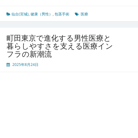
療
台
環
宮
境
城
仙台(宮城)
,
健康（男性）
,
包茎手術
医療
発
先
進
町田東京で進化する男性医療と
医
暮らしやすさを支える医療イン
療
フラの新潮流
と
心
2025年8月24日
の
ケ
ア
包
茎
手
術
に
見
る
地
域