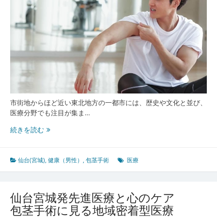
手
術
と
男
性
医
療
先
進
地
市街地からほど近い東北地方の一都市には、歴史や文化と並び、
域
医療分野でも注目が集ま…
の
現
仙
続きを読む
場
台
宮
城
仙台(宮城)
,
健康（男性）
,
包茎手術
医療
で
進
化
仙台宮城発先進医療と心のケア
す
包茎手術に見る地域密着型医療
る