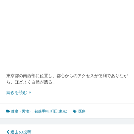
ら
し
や
す
さ
を
支
え
る
医
療
イ
東京都の南西部に位置し、都心からのアクセスが便利でありなが
ン
ら、ほどよく自然が残る…
フ
ラ
町
続きを読む
の
田
新
東
潮
京
健康（男性）
,
包茎手術
,
町田(東京)
医療
流
発
男
性
投
過去の投稿