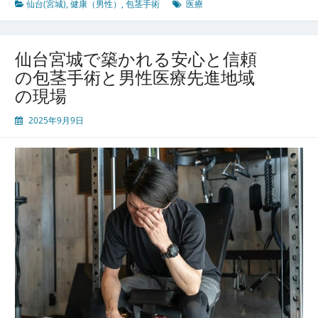
城
仙台(宮城)
,
健康（男性）
,
包茎手術
医療
発
安
心
仙台宮城で築かれる安心と信頼
と
の包茎手術と男性医療先進地域
信
の現場
頼
で
2025年9月9日
支
え
る
男
性
医
療
と
包
茎
手
術
の
最