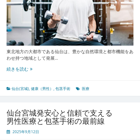
と
地
域
医
療
サ
ー
ビ
東北地方の大都市である仙台は、豊かな自然環境と都市機能をあ
ス
わせ持つ地域として発展…
の
仙
続きを読む
最
台
新
宮
事
城
仙台(宮城)
,
健康（男性）
,
包茎手術
医療
情
の
包
茎
仙台宮城発安心と信頼で支える
治
男性医療と包茎手術の最前線
療
最
2025年9月12日
前