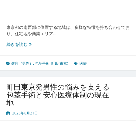
密
着
型
医
東京都の南西部に位置する地域は、多様な特徴を持ち合わせてお
療
り、住宅地や商業エリア…
の
今
町
続きを読む
田
東
京
健康（男性）
,
包茎手術
,
町田(東京)
医療
で
進
化
町田東京発男性の悩みを支える
す
包茎手術と安心医療体制の現在
る
地
男
性
2025年8月21日
医
療
と
暮