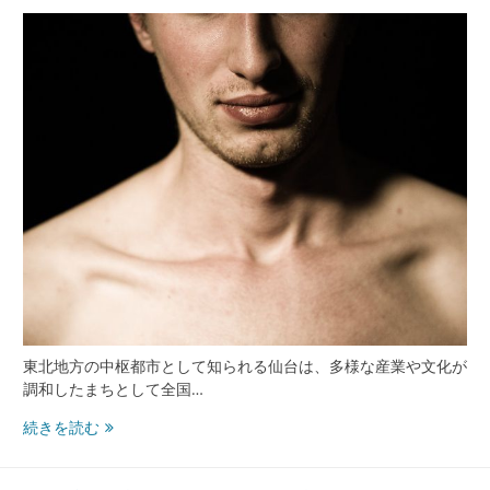
線
都
市
型
医
療
と
プ
ラ
イ
バ
シ
ー
配
慮
の
東北地方の中枢都市として知られる仙台は、多様な産業や文化が
進
調和したまちとして全国…
化
仙
続きを読む
台
宮