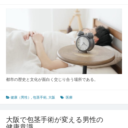
育
む
男
性
専
門
医
療
包
茎
手
術
の
都市の歴史と文化が面白く交じり合う場所である。
新
た
な
健康（男性）
,
包茎手術
,
大阪
医療
選
択
肢
大阪で包茎手術が変える男性の
と
健康意識
地