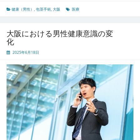
で
包
健康（男性）
,
包茎手術
,
大阪
医療
茎
手
術
大阪における男性健康意識の変
が
化
変
え
2025年6月18日
る
男
性
の
健
康
意
識