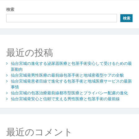
ナ
検索
ビ
検索
ゲ
ー
シ
最近の投稿
ョ
仙台宮城の進化する泌尿器医療と包茎手術安心して受けるための最
ン
新動向
仙台宮城発男性医療の最前線包茎手術と地域密着型ケアの全貌
仙台宮城発患者目線で進化する包茎手術と地域医療サービスの最新
事情
仙台宮城の包茎治療最前線都市型医療とプライバシー配慮の進化
仙台宮城発安心と信頼で支える男性医療と包茎手術の最前線
最近のコメント