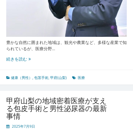
豊かな自然に囲まれた地域は、観光や農業など、多様な産業で知
られているが、医療分野…
甲
続きを読む
府
山
梨
健康（男性）
,
包茎手術
,
甲府(山梨)
医療
で
包
茎
甲府山梨の地域密着医療が支え
手
る包皮手術と男性泌尿器の最新
術
事情
に
寄
2025年7月9日
り