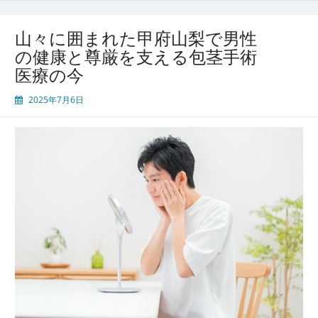
地
域
山々に囲まれた甲府山梨で男性
密
の健康と尊厳を支える包茎手術
着
医療の今
医
療
2025年7月6日
が
支
え
る
包
皮
手
術
と
男
性
泌
尿
器
の