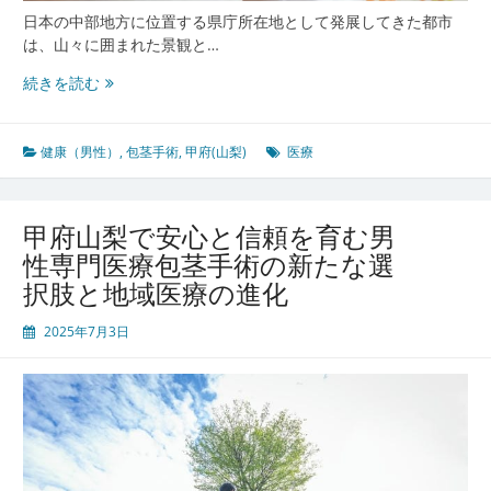
最
日本の中部地方に位置する県庁所在地として発展してきた都市
新
は、山々に囲まれた景観と…
事
情
山々
続きを読む
に
囲
ま
健康（男性）
,
包茎手術
,
甲府(山梨)
医療
れ
た
甲
甲府山梨で安心と信頼を育む男
府
性専門医療包茎手術の新たな選
山
択肢と地域医療の進化
梨
で
2025年7月3日
男
性
の
健
康
と
尊