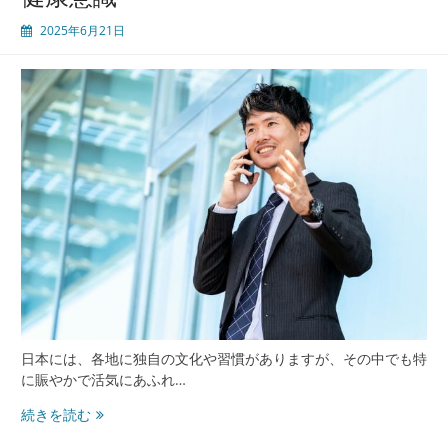
域
2025年6月21日
医
療
の
進
化
日本には、各地に独自の文化や習慣がありますが、その中でも特
に賑やかで活気にあふれ…
大
続きを読む
阪