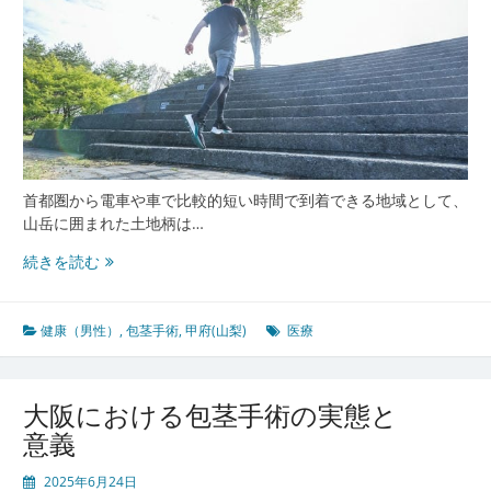
厳
を
支
え
る
包
茎
手
術
首都圏から電車や車で比較的短い時間で到着できる地域として、
医
山岳に囲まれた土地柄は…
療
の
甲
続きを読む
今
府
山
梨
健康（男性）
,
包茎手術
,
甲府(山梨)
医療
で
安
心
大阪における包茎手術の実態と
と
意義
信
頼
2025年6月24日
を