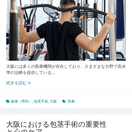
大阪には多くの医療機関が存在しており、さまざまな分野で高水
準の治療を提供している…
大
続きを読む
阪
で
の
健康（男性）
,
包茎手術
,
大阪
医療
包
茎
手
大阪における包茎手術の重要性
術
と心のケア
選