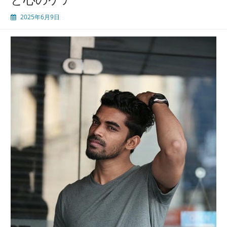
び
2025年6月9日
の
ポ
イ
ン
ト