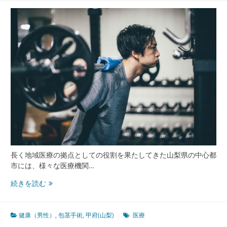
添
う
信
頼
と
プ
ラ
イ
バ
シ
ー
重
視
の
地
長く地域医療の拠点としての役割を果たしてきた山梨県の中心都
域
市には、様々な医療機関…
医
療
甲
続きを読む
モ
府
デ
山
ル
梨
健康（男性）
,
包茎手術
,
甲府(山梨)
医療
の